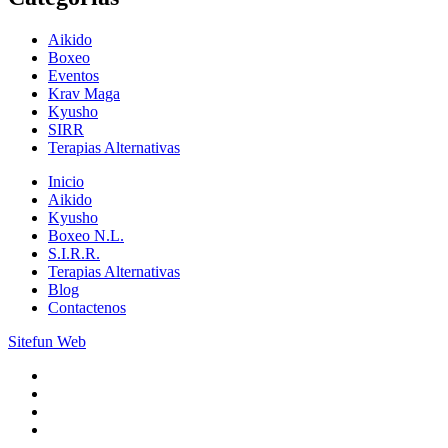
Aikido
Boxeo
Eventos
Krav Maga
Kyusho
SIRR
Terapias Alternativas
Inicio
Aikido
Kyusho
Boxeo N.L.
S.I.R.R.
Terapias Alternativas
Blog
Contactenos
Sitefun Web