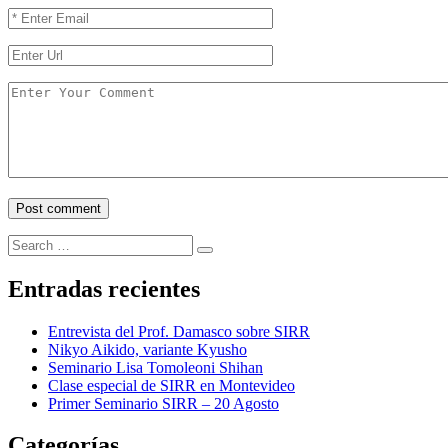
Search
Search
for:
Entradas recientes
Entrevista del Prof. Damasco sobre SIRR
Nikyo Aikido, variante Kyusho
Seminario Lisa Tomoleoni Shihan
Clase especial de SIRR en Montevideo
Primer Seminario SIRR – 20 Agosto
Categorías