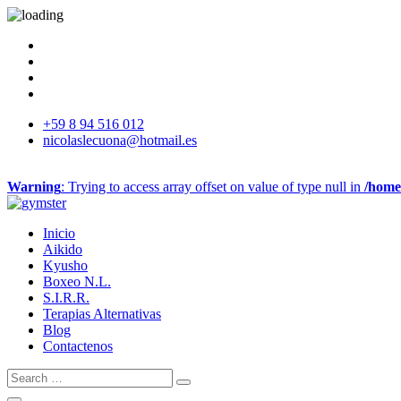
+59 8 94 516 012
nicolaslecuona@hotmail.es
Warning
: Trying to access array offset on value of type null in
/home
Inicio
Aikido
Kyusho
Boxeo N.L.
S.I.R.R.
Terapias Alternativas
Blog
Contactenos
Search
Search
for: