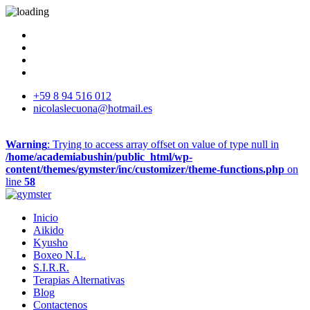
+59 8 94 516 012
nicolaslecuona@hotmail.es
Warning
: Trying to access array offset on value of type null in
/home/academiabushin/public_html/wp-
content/themes/gymster/inc/customizer/theme-functions.php
on
line
58
Inicio
Aikido
Kyusho
Boxeo N.L.
S.I.R.R.
Terapias Alternativas
Blog
Contactenos