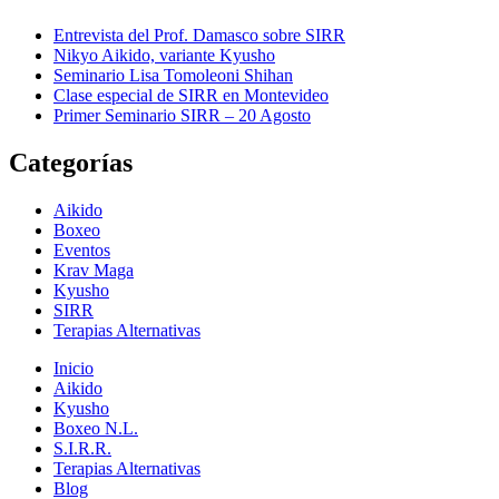
Entrevista del Prof. Damasco sobre SIRR
Nikyo Aikido, variante Kyusho
Seminario Lisa Tomoleoni Shihan
Clase especial de SIRR en Montevideo
Primer Seminario SIRR – 20 Agosto
Categorías
Aikido
Boxeo
Eventos
Krav Maga
Kyusho
SIRR
Terapias Alternativas
Inicio
Aikido
Kyusho
Boxeo N.L.
S.I.R.R.
Terapias Alternativas
Blog